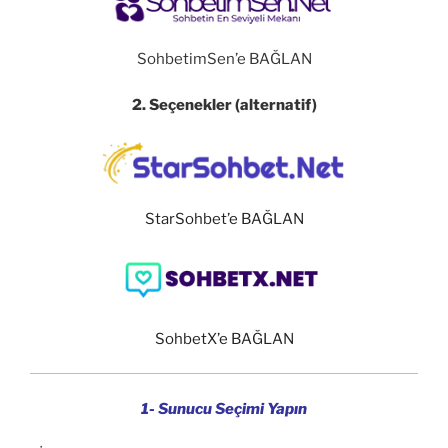
SohbetimSen’e BAĞLAN
2. Seçenekler (alternatif)
StarSohbet’e BAĞLAN
SohbetX’e BAĞLAN
1- Sunucu Seçimi Yapın