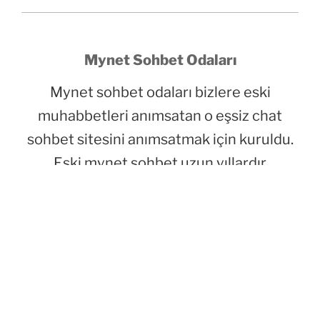
Mynet Sohbet Odaları
Mynet sohbet odaları bizlere eski
muhabbetleri anımsatan o eşsiz chat
sohbet sitesini anımsatmak için kuruldu.
Eski mynet sohbet uzun yıllardır
aklımızda yer edinen eşsiz bir chat
alanıydı. Bir sohbet odasına girdiğinde,
aslında bir dünyaya adım atarsın. Farklı
şehirlerden, farklı hayatlardan insanlar
aynı anda aynı yerde buluşur. Bu yer
mynet chat sitesi olarak yıllar önce