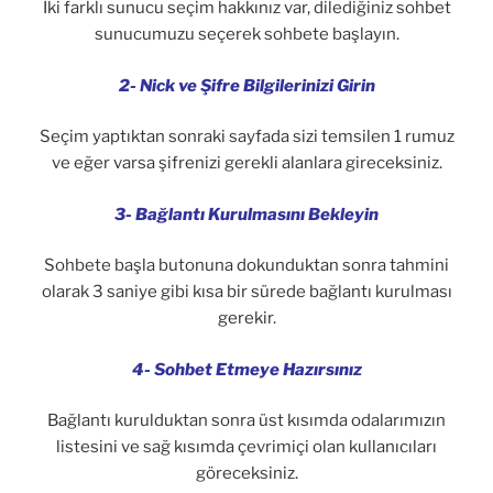
İki farklı sunucu seçim hakkınız var, dilediğiniz sohbet
sunucumuzu seçerek sohbete başlayın.
2- Nick ve Şifre Bilgilerinizi Girin
Seçim yaptıktan sonraki sayfada sizi temsilen 1 rumuz
ve eğer varsa şifrenizi gerekli alanlara gireceksiniz.
3- Bağlantı Kurulmasını Bekleyin
Sohbete başla butonuna dokunduktan sonra tahmini
olarak 3 saniye gibi kısa bir sürede bağlantı kurulması
gerekir.
4- Sohbet Etmeye Hazırsınız
Bağlantı kurulduktan sonra üst kısımda odalarımızın
listesini ve sağ kısımda çevrimiçi olan kullanıcıları
göreceksiniz.